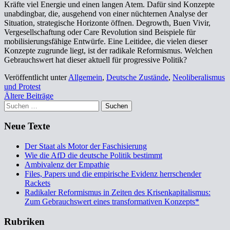
Kräfte viel Energie und einen langen Atem. Dafür sind Konzepte
unabdingbar, die, ausgehend von einer nüchternen Analyse der
Situation, strategische Horizonte öffnen. Degrowth, Buen Vivir,
Vergesellschaftung oder Care Revolution sind Beispiele für
mobilisierungsfähige Entwürfe. Eine Leitidee, die vielen dieser
Konzepte zugrunde liegt, ist der radikale Reformismus. Welchen
Gebrauchswert hat dieser aktuell für progressive Politik?
Veröffentlicht unter
Allgemein
,
Deutsche Zustände
,
Neoliberalismus
und Protest
Beitragsnavigation
Ältere Beiträge
Suchen
nach:
Neue Texte
Der Staat als Motor der Faschisierung
Wie die AfD die deutsche Politik bestimmt
Ambivalenz der Empathie
Files, Papers und die empirische Evidenz herrschender
Rackets
Radikaler Reformismus in Zeiten des Krisenkapitalismus:
Zum Gebrauchswert eines transformativen Konzepts*
Rubriken